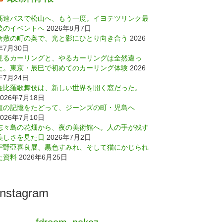
高速バスで松山へ、もう一度。イヨテツリンク最
後のイベントへ
2026年8月7日
倉敷の町の奥で、光と影にひとり向き合う
2026
年7月30日
見るカーリングと、やるカーリングは全然違っ
た。東京・辰巳で初めてのカーリング体験
2026
年7月24日
金比羅歌舞伎は、新しい世界を開く窓だった。
2026年7月18日
塩の記憶をたどって、ジーンズの町・児島へ
2026年7月10日
志々島の花畑から、夜の美術館へ。人の手が残す
美しさを見た日
2026年7月2日
宇野亞喜良展、黒色すみれ、そして猫にかじられ
た資料
2026年6月25日
Instagram