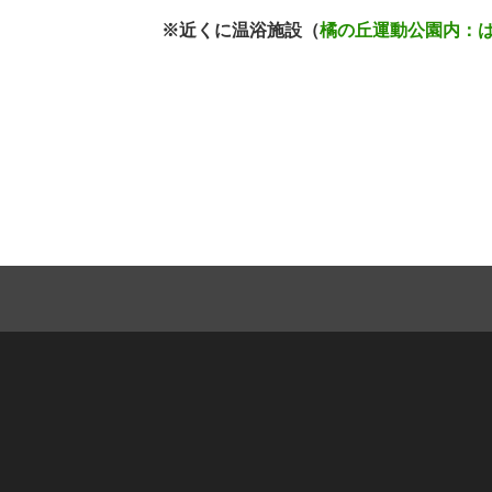
※近くに温浴施設（
橘の丘運動公園内：